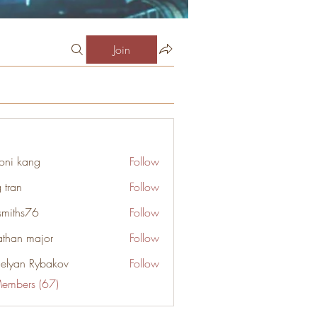
Join
oni kang
Follow
 tran
Follow
smiths76
Follow
s76
athan major
Follow
elyan Rybakov
Follow
Members (67)