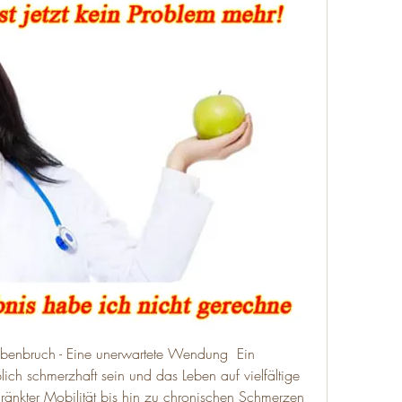
eibenbruch - Eine unerwartete Wendung  Ein 
h schmerzhaft sein und das Leben auf vielfältige 
änkter Mobilität bis hin zu chronischen Schmerzen 