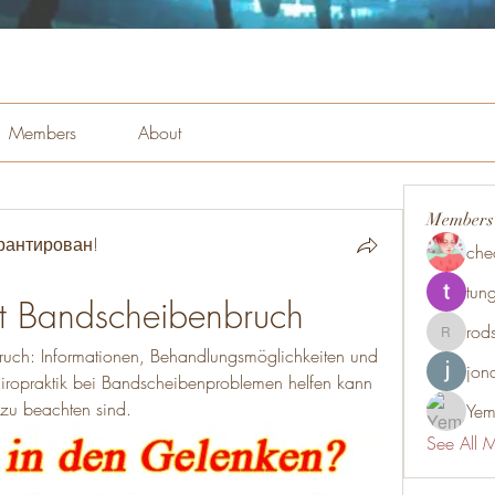
Members
About
Members
рантирован!
che
tung
it Bandscheibenbruch
rod
rodsmith
ruch: Informationen, Behandlungsmöglichkeiten und 
jon
hiropraktik bei Bandscheibenproblemen helfen kann 
zu beachten sind.
Yem
See All 