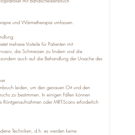
iropraktiker mit Bandscheibenbruch
herapie und Wärmetherapie umfassen.
andlung
et mehrere Vorteile für Patienten mit 
invasiv, die Schmerzen zu lindern und die 
, sondern auch auf die Behandlung der Ursache des 
ker
bruch leiden, um den genauen Ort und den 
chs zu bestimmen. In einigen Fällen können 
ie Röntgenaufnahmen oder MRT-Scans erforderlich 
edene Techniken, d.h. es werden keine 