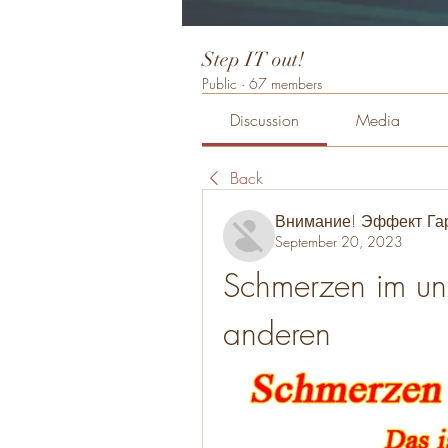
Step IT out!
Public
·
67 members
Discussion
Media
Back
Внимание! Эффект Га
September 20, 2023
Schmerzen im unt
anderen