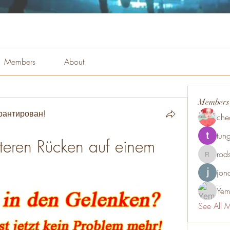
Members
About
Members
рантирован!
che
tung
eren Rücken auf einem 
rod
rodsmith
jon
Yem
See All 