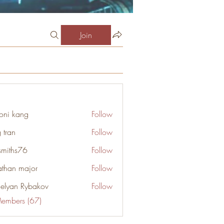
Join
oni kang
Follow
 tran
Follow
smiths76
Follow
s76
athan major
Follow
elyan Rybakov
Follow
Members (67)