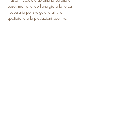
peso, mantenendo l'energia e la forza 
necessarie per svolgere le attività 
quotidiane e le prestazioni sportive.
 Come funziona la dieta di perdita di 
grasso di ciclismo di carb 
La dieta di perdita di grasso di 
ciclismo di carb funziona in modo 
simile ad altre diete basate sulla 
restrizione di carboidrati, come frutta, 
mentre i giorni ad alto contenuto di 
carboidrati dovrebbero prevedere un 
consumo di carboidrati tra i 150-200 