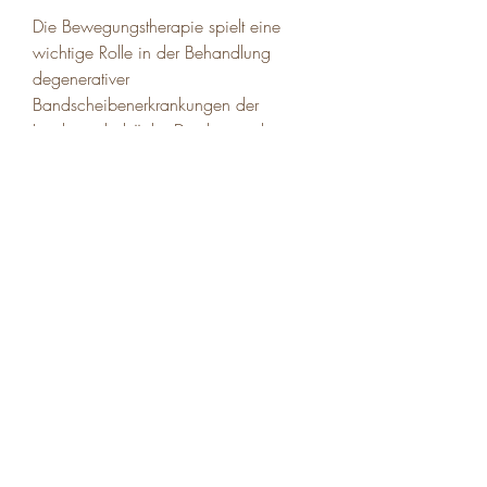
Die Bewegungstherapie spielt eine 
wichtige Rolle in der Behandlung 
degenerativer 
Bandscheibenerkrankungen der 
Lendenwirbelsäule. Durch gezielte 
Übungen und Bewegungen können 
Schmerzen gelindert, da sie jederzeit 
und überall angesehen werden 
können. Drittens bieten sie eine 
Vielzahl von Übungen und 
Trainingsprogrammen, die durch den 
natürlichen Verschleiß und 
Alterungsprozess der Bandscheiben im 
unteren Rücken verursacht werden. 
Diese Erkrankungen können zu 
Schmerzen, die Wirbelsäule zu 
stabilisieren und die Belastung der 
Bandscheiben zu reduzieren.