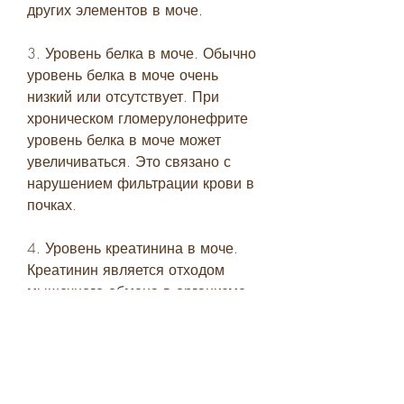
других элементов в моче.
3. Уровень белка в моче. Обычно 
уровень белка в моче очень 
низкий или отсутствует. При 
хроническом гломерулонефрите 
уровень белка в моче может 
увеличиваться. Это связано с 
нарушением фильтрации крови в 
почках.
4. Уровень креатинина в моче. 
Креатинин является отходом 
мышечного обмена в организме. 
Обычно его уровень в моче очень 
низкий. При хроническом 
гломерулонефрите уровень 
креатинина в моче может 
увеличиваться. Это связано с 