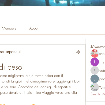
Members
About
Members
рантирован!
che
tung
 di peso
rod
rodsmith
ome migliorare la tua forma fisica con il 
jon
ultati tangibili nel dimagrimento e raggiungi i tuoi 
e salutare. Approfitta dei consigli di esperti e 
Yem
 peso duratura. Inizia il tuo viaggio verso una vita 
See All 