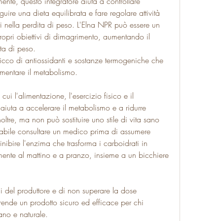
ente, questo integratore aiuta a controllare 
uire una dieta equilibrata e fare regolare attività 
tati nella perdita di peso. L'Elna NPR può essere un 
ropri obiettivi di dimagrimento, aumentando il 
ta di peso.
 ricco di antiossidanti e sostanze termogeniche che 
umentare il metabolismo.
ui l'alimentazione, l'esercizio fisico e il 
aiuta a accelerare il metabolismo e a ridurre 
ltre, ma non può sostituire uno stile di vita sano 
iabile consultare un medico prima di assumere 
inibire l'enzima che trasforma i carboidrati in 
mente al mattino e a pranzo, insieme a un bicchiere 
i del produttore e di non superare la dose 
o rende un prodotto sicuro ed efficace per chi 
no e naturale.