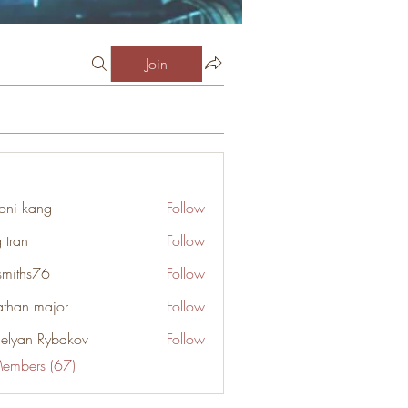
Join
oni kang
Follow
 tran
Follow
smiths76
Follow
s76
athan major
Follow
elyan Rybakov
Follow
Members (67)