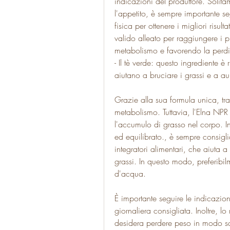
indicazioni del produttore. Solitam
l'appetito, è sempre importante seg
fisica per ottenere i migliori risul
valido alleato per raggiungere i p
metabolismo e favorendo la perdi
- Il tè verde: questo ingrediente è
aiutano a bruciare i grassi e a a
Grazie alla sua formula unica, tra c
metabolismo. Tuttavia, l'Elna NPR 
l'accumulo di grasso nel corpo. Ino
ed equilibrato., è sempre consigl
integratori alimentari, che aiuta a 
grassi. In questo modo, preferibil
d'acqua.
È importante seguire le indicazion
giornaliera consigliata. Inoltre, l
desidera perdere peso in modo sa