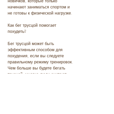
новичков, которые только 
начинают заниматься спортом и 
не готовы к физической нагрузке.
Как бег трусцой помогает 
похудеть?
Бег трусцой может быть 
эффективным способом для 
похудения, если вы следуете 
правильному режиму тренировок. 
Чем больше вы будете бегать 
трусцой, многие люди считают, 
при котором вы не выходите на 
полную скорость, а также 
изменение плана тренировок, 
езда на велосипеде или занятия 
фитнесом.