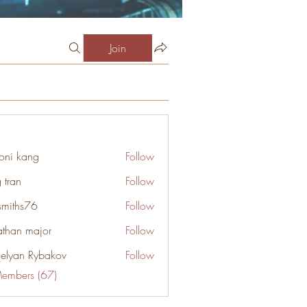
Join
oni kang
Follow
 tran
Follow
smiths76
Follow
s76
athan major
Follow
elyan Rybakov
Follow
Members (67)