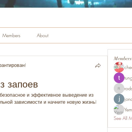
Members
About
Members
рантирован!
che
tung
з запоев
rod
rodsmith
 безопасное и эффективное выведение из 
jon
ольной зависимости и начните новую жизнь!
Yem
See All 