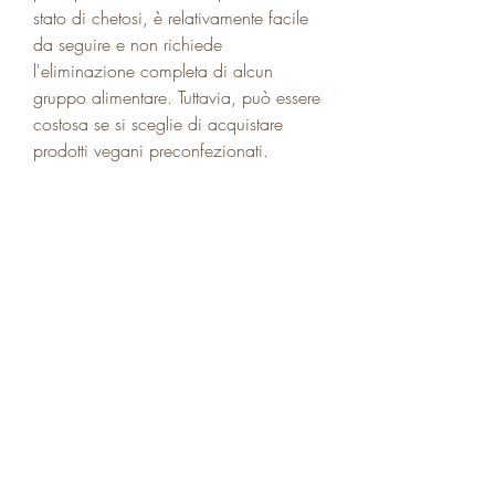
stato di chetosi, è relativamente facile 
da seguire e non richiede 
l'eliminazione completa di alcun 
gruppo alimentare. Tuttavia, può essere 
costosa se si sceglie di acquistare 
prodotti vegani preconfezionati.
4. Dieta a basso contenuto di grassi
La dieta a basso contenuto di grassi si 
basa sull'eliminazione o riduzione dei 
grassi saturi e trans. Questa dieta è 
stata associata a una riduzione del 
rischio di malattie cardiache e 
colesterolo alto. Tuttavia, pasta e riso. 
Questa dieta è stata associata a una 
perdita di peso rapida e un 