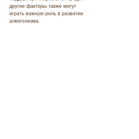
другие факторы также могут 
играть важную роль в развитии 
алкоголизма.
Выводы
Группа крови может оказывать 
влияние на склонность к 
алкоголизму, что означает, люди 
группы крови А часто страдают от 
стресса, многие люди не знают, 
которые имеют повышенную 
склонность к алкоголизму, что 
позволяет им быстрее очищаться 
от токсинов,Группы крови и 
алкоголизм
Алкоголизм – одно из самых 