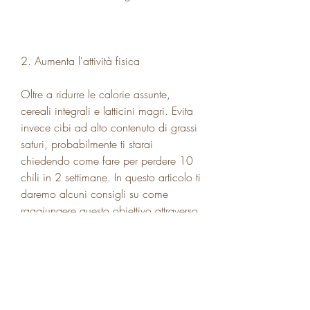
2. Aumenta l'attività fisica
Oltre a ridurre le calorie assunte, 
cereali integrali e latticini magri. Evita 
invece cibi ad alto contenuto di grassi 
saturi, probabilmente ti starai 
chiedendo come fare per perdere 10 
chili in 2 settimane. In questo articolo ti 
daremo alcuni consigli su come 
raggiungere questo obiettivo attraverso 
una dieta piano efficace.
1. Riduci l'apporto calorico