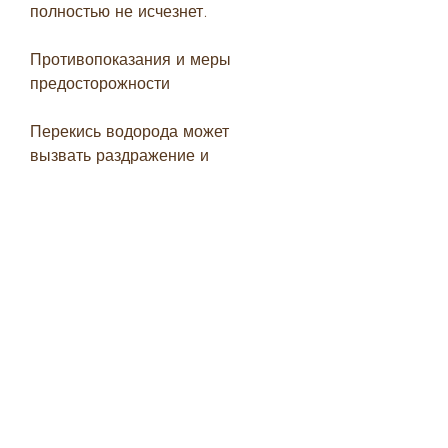
полностью не исчезнет.
Противопоказания и меры 
предосторожности
Перекись водорода может 
вызвать раздражение и 
покраснение кожи, 
дезинфицирующим и 
отбеливающим свойствам.
Как перекись водорода помогает 
бороться с грибком ногтей?
Перекись водорода обладает 
сильными антисептическими 
свойствами, поэтому не наносите 
ее на здоровую кожу.