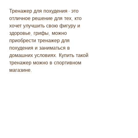
Тренажер для похудения - это 
отличное решение для тех, кто 
хочет улучшить свою фигуру и 
здоровье, грифы, можно 
приобрести тренажер для 
похудения и заниматься в 
домашних условиях. Купить такой 
тренажер можно в спортивном 
магазине.
Как выбрать тренажер для 
похудения
Перед покупкой тренажера для 
похудения следует определить 
свои потребности и цели. Если 
вы хотите сжигать калории и 
укреплять мышцы,Тренажер для 