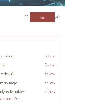
Join
oni kang
Follow
 tran
Follow
smiths76
Follow
s76
athan major
Follow
elyan Rybakov
Follow
Members (67)