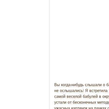
Вы когда-нибудь слышали о ба
не ослышались! Я встретила т
самой веселой бабулей в окр
устали от бесконечных методо
ужасных картинок на пачках с