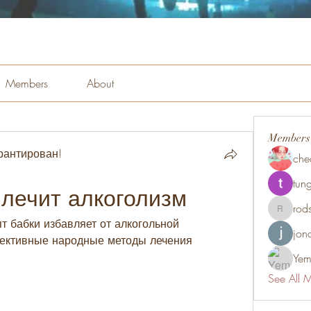
Members
About
Members
рантирован!
che
tung
 лечит алкоголизм
rod
rodsmith
т бабки избавляет от алкогольной 
jon
ективные народные методы лечения 
Yem
See All 