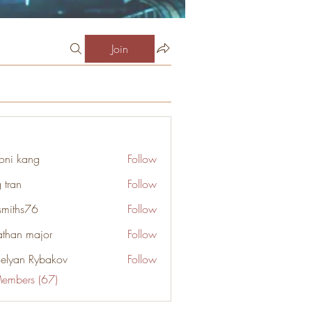
Join
oni kang
Follow
 tran
Follow
smiths76
Follow
s76
athan major
Follow
elyan Rybakov
Follow
Members (67)