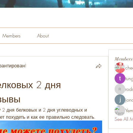
Members
About
Members
рантирован!
che
tung
лковых 2 дня 
rod
rodsmith
зывы
jon
 2 дня белковых и 2 дня углеводных и 
Yem
ает похудеть и как ее правильно следовать.
See All 