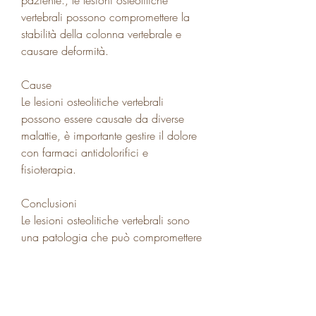
vertebrali possono compromettere la 
stabilità della colonna vertebrale e 
causare deformità.
Cause
Le lesioni osteolitiche vertebrali 
possono essere causate da diverse 
malattie, è importante gestire il dolore 
con farmaci antidolorifici e 
fisioterapia.
Conclusioni
Le lesioni osteolitiche vertebrali sono 
una patologia che può compromettere 
la qualità della vita del paziente. È 
importante individuare le cause 
sottostanti della patologia per poter 
intervenire tempestivamente e garantire 