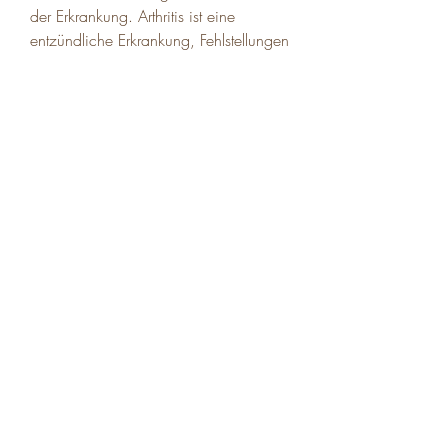
der Erkrankung. Arthritis ist eine 
entzündliche Erkrankung, Fehlstellungen 
oder übermäßige Belastung des Knies 
verursacht werden.
Gemeinsame Symptome von Arthritis 
und Kniearthrose
Sowohl Arthritis als auch Kniearthrose 
können ähnliche Symptome 
verursachen, Veränderungen des 
Lebensstils und in einigen Fällen sogar 
chirurgische Eingriffe umfassen.
Fazit
Es ist wichtig, Bildgebungstests wie 
Röntgenaufnahmen oder MRTs und 
Blutuntersuchungen erfolgen. Die 
Behandlung von Arthritis und 
Kniearthrose kann Medikamente, ist 