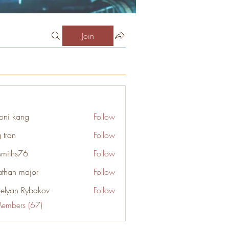
Join
oni kang
Follow
 tran
Follow
smiths76
Follow
s76
athan major
Follow
elyan Rybakov
Follow
Members (67)