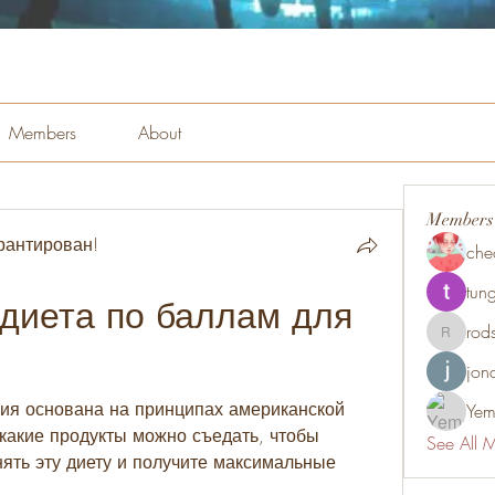
Members
About
Members
рантирован!
che
tung
диета по баллам для 
rod
rodsmith
jon
ия основана на принципах американской 
Yem
какие продукты можно съедать, чтобы 
See All 
нять эту диету и получите максимальные 