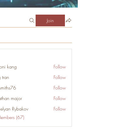
Join
oni kang
Follow
 tran
Follow
smiths76
Follow
s76
athan major
Follow
elyan Rybakov
Follow
Members (67)