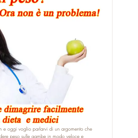
im e oggi voglio parlarvi di un argomento che 
dere peso sulle gambe in modo veloce e 