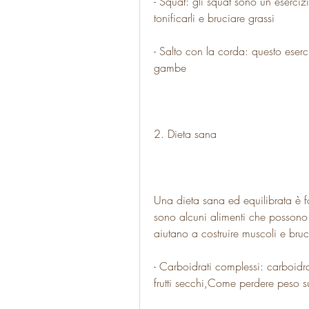
- Squat: gli squat sono un eserci
tonificarli e bruciare grassi
- Salto con la corda: questo eserci
gambe
2. Dieta sana
Una dieta sana ed equilibrata è 
sono alcuni alimenti che possono a
aiutano a costruire muscoli e bruc
- Carboidrati complessi: carboidrat
frutti secchi,Come perdere peso 