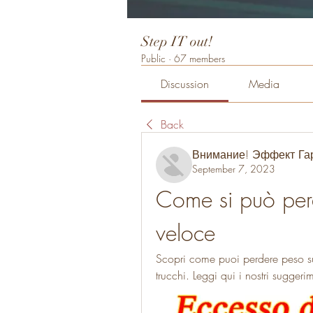
Step IT out!
Public
·
67 members
Discussion
Media
Back
Внимание! Эффект Га
September 7, 2023
Come si può per
veloce
Scopri come puoi perdere peso sul
trucchi. Leggi qui i nostri sugge