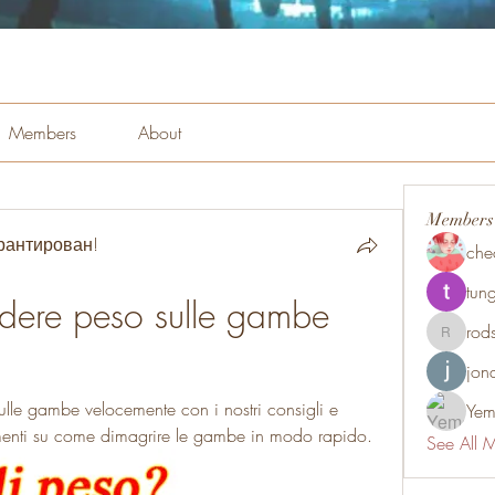
Members
About
Members
рантирован!
che
tung
dere peso sulle gambe 
rod
rodsmith
jon
le gambe velocemente con i nostri consigli e 
Yem
rimenti su come dimagrire le gambe in modo rapido.
See All 