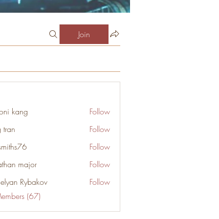
Join
oni kang
Follow
 tran
Follow
smiths76
Follow
s76
athan major
Follow
elyan Rybakov
Follow
Members (67)