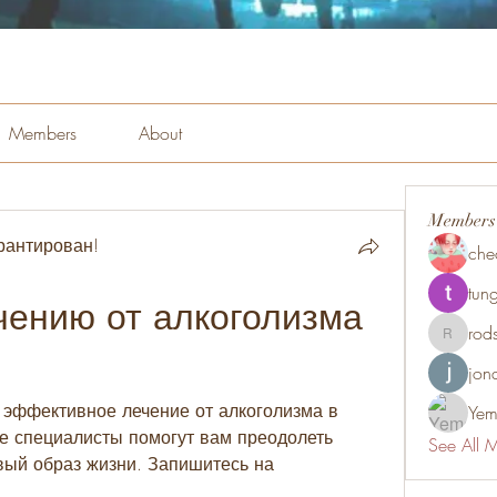
Members
About
Members
рантирован!
che
tung
чению от алкоголизма 
rod
rodsmith
jon
эффективное лечение от алкоголизма в 
Yem
 специалисты помогут вам преодолеть 
See All 
вый образ жизни. Запишитесь на 